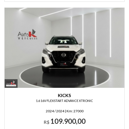
KICKS
1.6 16V FLEXSTART ADVANCE XTRONIC
2024 / 2024
|
Km:
27000
109.900,00
R$