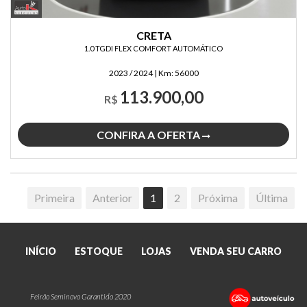
CRETA
1.0 TGDI FLEX COMFORT AUTOMÁTICO
2023 / 2024
|
Km:
56000
113.900,00
R$
CONFIRA A OFERTA
Primeira
Anterior
1
2
Próxima
Última
INÍCIO
ESTOQUE
LOJAS
VENDA SEU CARRO
Feirão Seminovo Garantido 2020