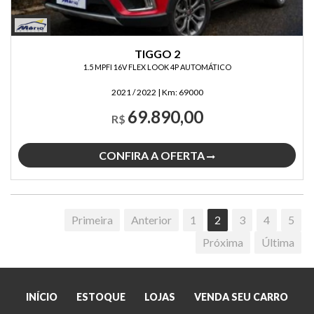
TIGGO 2
1.5 MPFI 16V FLEX LOOK 4P AUTOMÁTICO
2021 / 2022
|
Km:
69000
69.890,00
R$
CONFIRA A OFERTA
Primeira
Anterior
1
2
3
4
5
Próxima
Última
INÍCIO
ESTOQUE
LOJAS
VENDA SEU CARRO