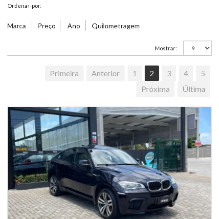
Ordenar-por:
Marca
Preço
Ano
Quilometragem
Mostrar:
Primeira
Anterior
1
2
3
4
5
Próxima
Última