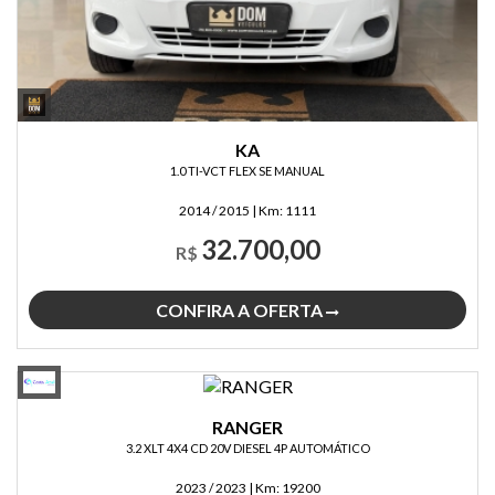
KA
1.0 TI-VCT FLEX SE MANUAL
2014 / 2015
|
Km:
1111
32.700,00
R$
CONFIRA A OFERTA
RANGER
3.2 XLT 4X4 CD 20V DIESEL 4P AUTOMÁTICO
2023 / 2023
|
Km:
19200