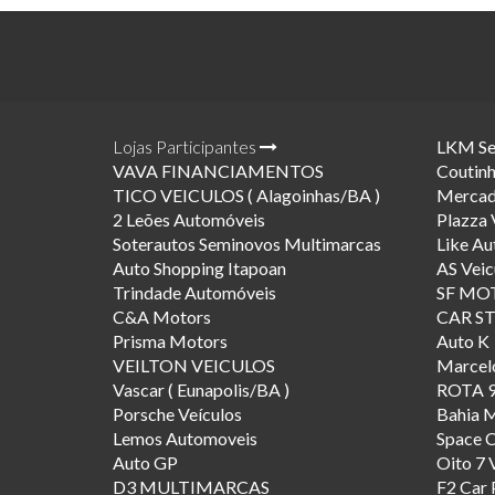
Lojas Participantes
LKM Se
VAVA FINANCIAMENTOS
Coutin
TICO VEICULOS ( Alagoinhas/BA )
Mercad
2 Leões Automóveis
Plazza 
Soterautos Seminovos Multimarcas
Like A
Auto Shopping Itapoan
AS Veic
Trindade Automóveis
SF MO
C&A Motors
CAR S
Prisma Motors
Auto K
VEILTON VEICULOS
Marcel
Vascar ( Eunapolis/BA )
ROTA 
Porsche Veículos
Bahia 
Lemos Automoveis
Space 
Auto GP
Oito 7 
D3 MULTIMARCAS
F2 Car