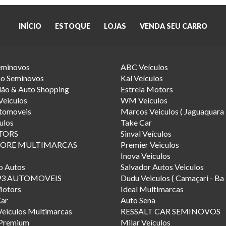
INÍCIO
ESTOQUE
LOJAS
VENDA SEU CARRO
minovos
ABC Veículos
ho Seminovos
Kal Veículos
ão & Auto Shopping
Estrela Motors
Veiculos
WM Veículos
utomoveis
Marcos Veiculos ( Jaguaquara 
ulos
Take Car
TORS
Sinval Veículos
TORE MULTIMARCAS
Premier Veiculos
Inova Veiculos
o Autos
Salvador Autos Veiculos
93 AUTOMOVEIS
Dudu Veiculos ( Camaçari - Ba 
Motors
Ideal Multimarcas
Car
Auto Sena
Veiculos Multimarcas
RESSALT CAR SEMINOVOS
 Premium
Milar Veículos