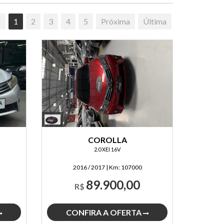
r
1
2
3
4
5
Próxima
Última
COROLLA
2.0 XEI 16V
2016 / 2017
|
Km:
107000
89.900,00
R$
CONFIRA A OFERTA