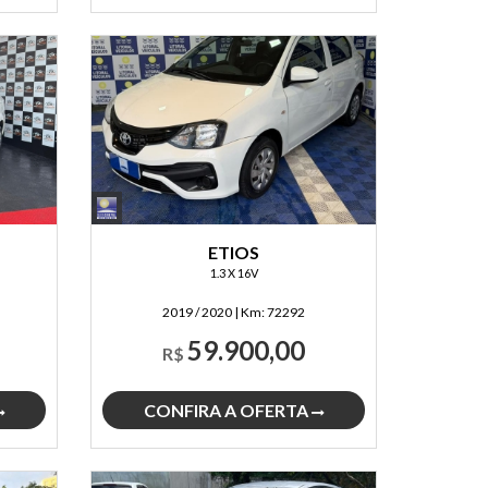
ETIOS
1.3 X 16V
2019 / 2020
|
Km:
72292
59.900,00
R$
CONFIRA A OFERTA