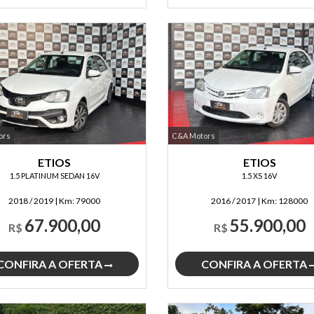
ors
C&A Motors
ETIOS
ETIOS
1.5 PLATINUM SEDAN 16V
1.5 XS 16V
2018 / 2019
|
Km:
79000
2016 / 2017
|
Km:
128000
67.900,00
55.900,00
R$
R$
CONFIRA A OFERTA
CONFIRA A OFERTA