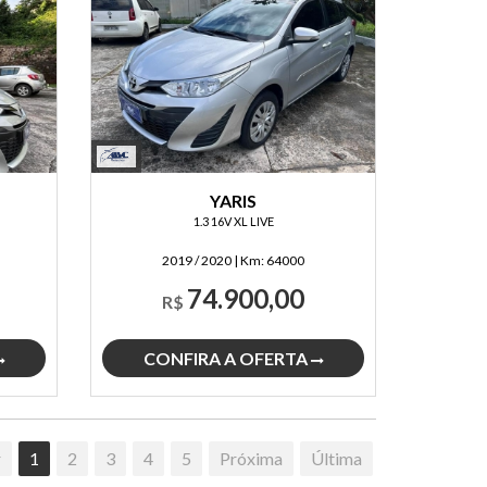
YARIS
1.3 16V XL LIVE
2019 / 2020
|
Km:
64000
74.900,00
R$
CONFIRA A OFERTA
r
1
2
3
4
5
Próxima
Última