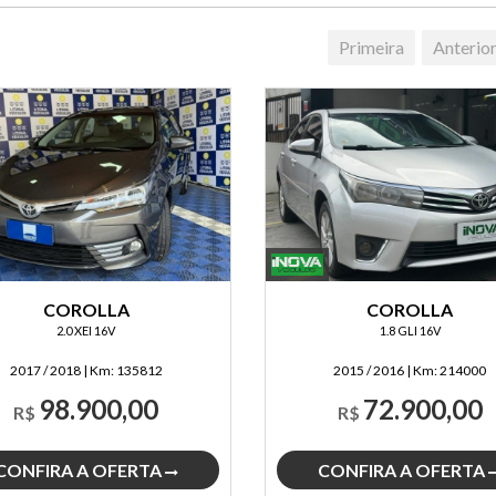
Primeira
Anterio
COROLLA
COROLLA
2.0 XEI 16V
1.8 GLI 16V
2017 / 2018
|
Km:
135812
2015 / 2016
|
Km:
214000
98.900,00
72.900,00
R$
R$
CONFIRA A OFERTA
CONFIRA A OFERTA