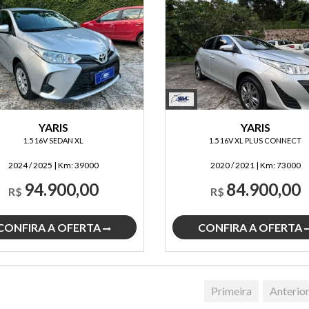
YARIS
YARIS
1.5 16V SEDAN XL
1.5 16V XL PLUS CONNECT
2024 / 2025
|
Km:
39000
2020 / 2021
|
Km:
73000
94.900,00
84.900,00
R$
R$
CONFIRA A OFERTA
CONFIRA A OFERTA
Primeira
Anterio