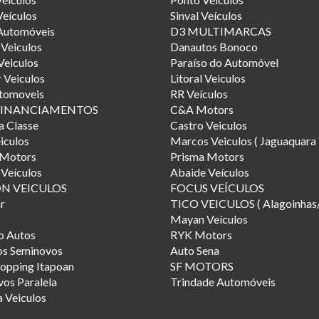
eículos
Sinval Veículos
Automóveis
D3 MULTIMARCAS
Veiculos
Danautos Bonoco
Veiculos
Paraíso do Automóvel
 Veiculos
Litoral Veiculos
utomoveis
RR Veículos
FINANCIAMENTOS
C&A Motors
a Classe
Castro Veiculos
iculos
Marcos Veiculos ( Jaguaquara 
 Motors
Prisma Motors
Veículos
Abaide Veículos
ON VEICULOS
FOCUS VEÍCULOS
r
TICO VEICULOS ( Alagoinhas
Mayan Veículos
o Autos
RYK Motors
os Seminovos
Auto Sena
opping Itapoan
SF MOTORS
os Paralela
Trindade Automóveis
 Veiculos