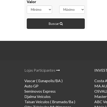
Valor
Buscar
Lojas Participantes
INVES
Vascar ( Eunapolis/BA )
Costa A
Auto GP
MA AU
Seminovos Express
OSVAL
Djalma Veículos
Master
Taisan Veiculos ( Brumado/Ba )
ABC Ve
Oito 7 Veiculos Multimarcas
Mário V