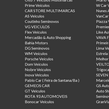
Prime Veículos
W Car V
CAR STORE MULTIMARCAS
Nunes 
AS Veiculos
VanCar 
Coutinho Seminovos
Plazza 
VG VEICULOS
Premier
Flex Veículos
Like A
Mercadão & Auto Shopping
VAVA 
Bahia Motors
Primeir
DG Seminovos
Lima Ve
WM Veículos
Estrela
Porsche Veículos
Melhor 
Dom Veículos
VEILT
Nobre Veiculos
Trigoca
Inova Veiculos
SEVEN
Pablo Car ( Feira de Santana/Ba )
Marcel
GEMEOS CAR
GS Aut
GT Veiculos
Auto Sh
ROTA 93 AUTOMOVEIS
Seminov
Bonocar Veículos
GranVia