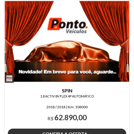
SPIN
1.8 ACTIV 8V FLEX 4P AUTOMÁTICO
2018 / 2018
|
Km:
108000
62.890,00
R$
CONFIRA A OFERTA