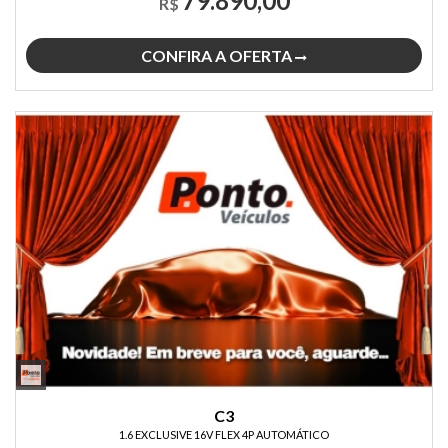
79.890,00
R$
CONFIRA A OFERTA
C3
1.6 EXCLUSIVE 16V FLEX 4P AUTOMÁTICO