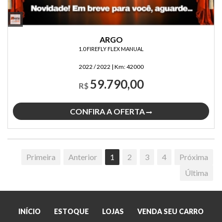
ARGO
1.0 FIREFLY FLEX MANUAL
2022 / 2022
|
Km:
42000
59.790,00
R$
CONFIRA A OFERTA
Primeira
Anterior
1
2
3
4
Próxima
Última
INÍCIO
ESTOQUE
LOJAS
VENDA SEU CARRO