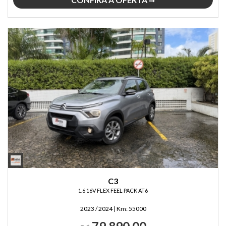
C3
1.6 16V FLEX FEEL PACK AT6
2023 / 2024
|
Km:
55000