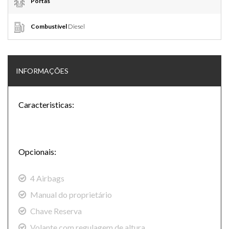
Portas
Combustível
Diesel
INFORMAÇÕES
Caracteristicas:
Opcionais:
4 Airbags
Manual do proprietário
Chave Reserva
Volante com regulagem de altura