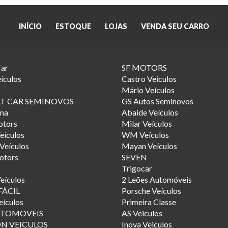
INÍCIO
ESTOQUE
LOJAS
VENDA SEU CARRO
Car
SF MOTORS
ículos
Castro Veiculos
Mário Veículos
LT CAR SEMINOVOS
GS Autos Seminovos
ena
Abaide Veículos
tors
Milar Veículos
Veículos
WM Veículos
Veículos
Mayan Veículos
tors
SEVEN
Trigocar
eículos
2 Leões Automóveis
FÁCIL
Porsche Veículos
eículos
Primeira Classe
TOMOVEIS
AS Veiculos
ON VEICULOS
Inova Veiculos