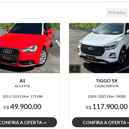
Primeira
A1
TIGGO 5X
A1 1.4 TFSI
CAOACHERY/5X
2011 / 2011
|
Km:
173148
2024 / 2025
|
Km:
19000
49.900,00
117.900,00
R$
R$
CONFIRA A OFERTA
CONFIRA A OFERTA