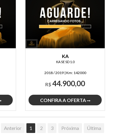
KA
KA SE SD 1.0
2018 / 2019
|
Km:
142000
44.900,00
R$
CONFIRA A OFERTA
Anterior
1
2
3
Próxima
Última