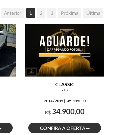
Anterior
1
2
3
Próxima
Última
CLASSIC
/ LS
2014 / 2015
|
Km:
115000
34.900,00
R$
CONFIRA A OFERTA