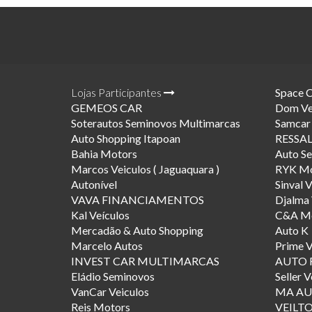
Lojas Participantes
Space 
GEMEOS CAR
Dom Ve
Soterautos Seminovos Multimarcas
Samcar
Auto Shopping Itapoan
RESSA
Bahia Motors
Auto S
Marcos Veiculos ( Jaguaquara )
RYK Mo
Autonível
Sinval 
VAVA FINANCIAMENTOS
Djalma 
Kal Veículos
C&A Mo
Mercadão & Auto Shopping
Auto K
Marcelo Autos
Prime V
INVEST CAR MULTIMARCAS
AUTO 
Eládio Seminovos
Seller V
VanCar Veiculos
MA AU
Reis Motors
VEILT