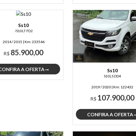
Ss10
/S10 LT FD2
2014 / 2015
|
Km:
233546
85.900,00
R$
CONFIRA A OFERTA
Ss10
S10 LS DD4
2019 / 2020
|
Km:
122432
107.900,00
R$
CONFIRA A OFERTA