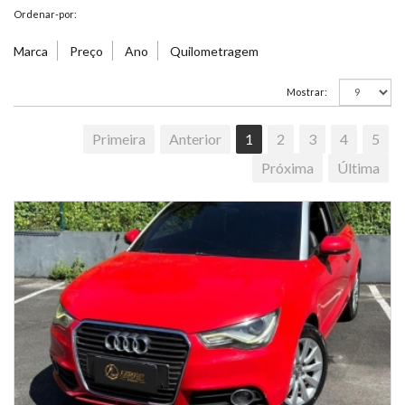
Ordenar-por:
Marca
Preço
Ano
Quilometragem
Mostrar:
Primeira
Anterior
1
2
3
4
5
Próxima
Última