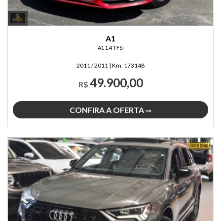
A1
A1 1.4 TFSI
2011 / 2011
|
Km:
173148
49.900,00
R$
CONFIRA A OFERTA