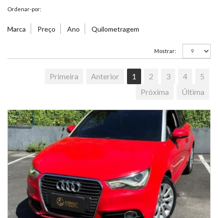
Ordenar-por:
Marca
Preço
Ano
Quilometragem
Mostrar:
Primeira
Anterior
1
2
3
4
5
Próxima
Última