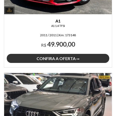
A1
A1 1.4 TFSI
2011 / 2011
|
Km:
173148
49.900,00
R$
CONFIRA A OFERTA