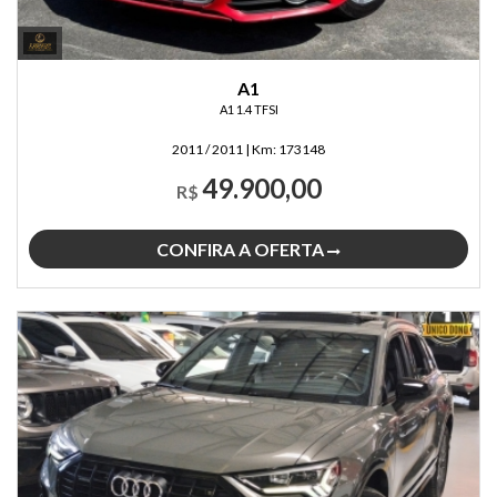
A1
A1 1.4 TFSI
2011 / 2011
|
Km:
173148
49.900,00
R$
CONFIRA A OFERTA