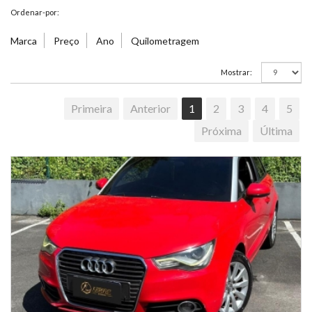
Ordenar-por:
Marca
Preço
Ano
Quilometragem
Mostrar:
Primeira
Anterior
1
2
3
4
5
Próxima
Última