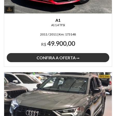
A1
A1 1.4 TFSI
2011 / 2011
|
Km:
173148
49.900,00
R$
CONFIRA A OFERTA