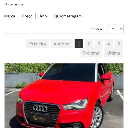
Ordenar-por:
Marca
Preço
Ano
Quilometragem
Mostrar:
Primeira
Anterior
1
2
3
4
5
Próxima
Última